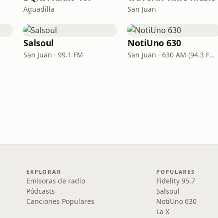
Aguadilla
San Juan
Salsoul
NotiUno 630
San Juan · 99.1 FM
San Juan · 630 AM (94.3 FM translator W232DH)
EXPLORAR
POPULARES
Emisoras de radio
Fidelity 95.7
Pódcasts
Salsoul
Canciones Populares
NotiUno 630
La X