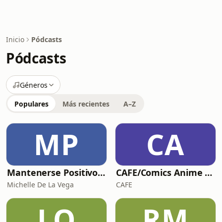
Inicio
Pódcasts
Pódcasts
Géneros
Populares
Más recientes
A–Z
MP
CA
Mantenerse Positivo Está Cabrón
CAFE/Comics Anime Film Entertainment
Michelle De La Vega
CAFE
LO
RM