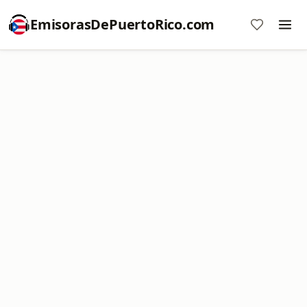
EmisorasDePuertoRico.com