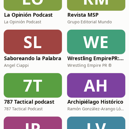
La Opinión Podcast
Revista MSP
La Opinión Podcast
Grupo Editorial Mundo
SL
WE
Saboreando la Palabra
Wrestling EmpirePR: A GOLPE LIMPIO PODCAST®️
Angel Ciappi
Wrestling Empire PR ®️
7T
AH
787 Tactical podcast
Archipiélago Histórico
787 Tactical Podcast
Ramón González-Arango López
JP
LV