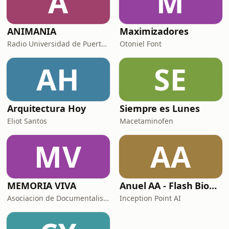
A
M
ANIMANIA
Maximizadores
Radio Universidad de Puerto Rico
Otoniel Font
AH
SE
Arquitectura Hoy
Siempre es Lunes
Eliot Santos
Macetaminofen
MV
AA
MEMORIA VIVA
Anuel AA - Flash Biográfico
Asociacion de Documentalistas de Puerto Rico
Inception Point AI