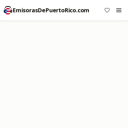
EmisorasDePuertoRico.com