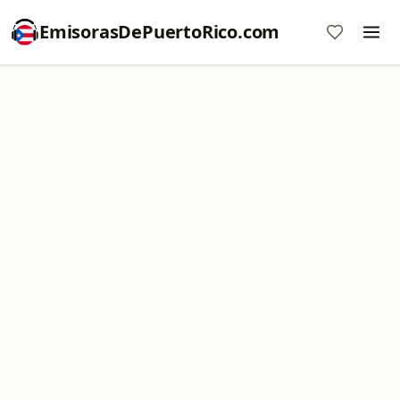
EmisorasDePuertoRico.com