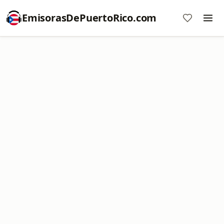
EmisorasDePuertoRico.com