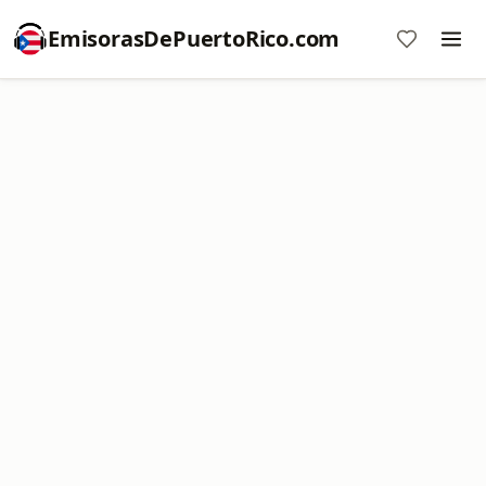
EmisorasDePuertoRico.com