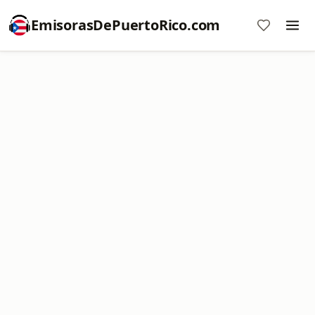
EmisorasDePuertoRico.com