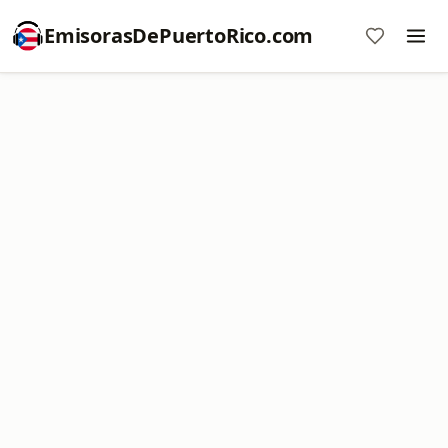
EmisorasDePuertoRico.com