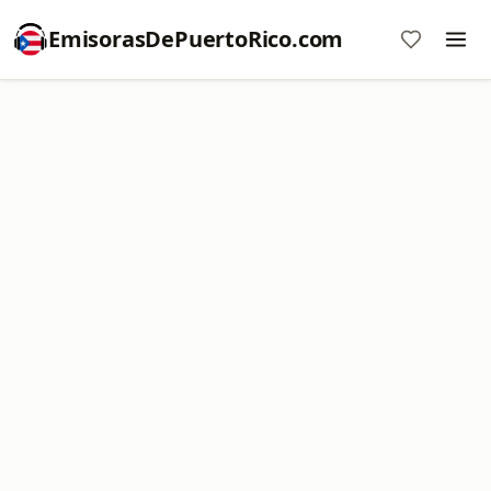
EmisorasDePuertoRico.com